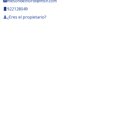
mesondelnorte@msn.com
922128049
¿Eres el propietario?