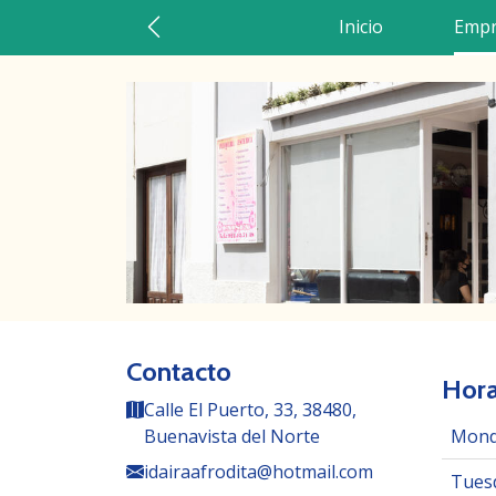
Inicio
Empr
Contacto
Hora
Calle El Puerto, 33, 38480,
Buenavista del Norte
Mond
idairaafrodita@hotmail.com
Tuesd