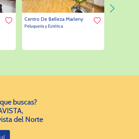
Centro De Belleza Marleny
Peluquería L
Peluquería y Estética
Peluquería y E
 que buscas?
AVISTA,
ista del Norte
uí