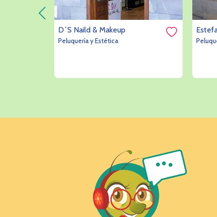
D´S Naild & Makeup
Estef
Peluquería y Estética
Peluque