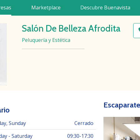
esas
Marketplace
Descubre Buenavista
Salón De Belleza Afrodita
Peluquería y Estética
Escaparat
rio
ay, Sunday
Cerrado
ay - Saturday
09:30
-
17:30