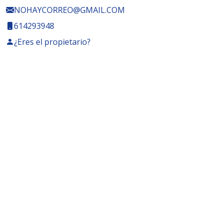
NOHAYCORREO@GMAIL.COM
614293948
¿Eres el propietario?